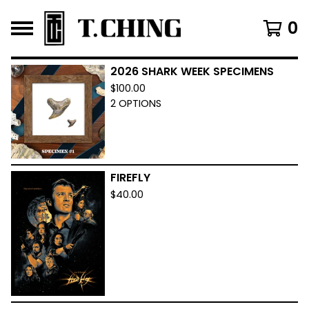
0
2026 SHARK WEEK SPECIMENS
F
$
100.00
E
2 OPTIONS
A
T
U
R
E
FIREFLY
D
$
40.00